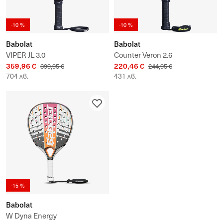
-10 %
-10 %
Babolat
Babolat
VIPER JL 3.0
Counter Veron 2.6
359,96 €
220,46 €
399,95 €
244,95 €
704 лв.
431 лв.
-15 %
Babolat
W Dyna Energy