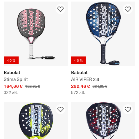
-10 %
-10 %
Babolat
Babolat
Stima Spirit
AIR VIPER 2.6
164,66 €
292,46 €
182,95 €
324,95 €
322 лв.
572 лв.