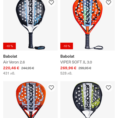
-10 %
-10 %
Babolat
Babolat
Air Veron 2.6
VIPER SOFT JL 3.0
220,46 €
269,96 €
244,95 €
299,95 €
431 лв.
528 лв.