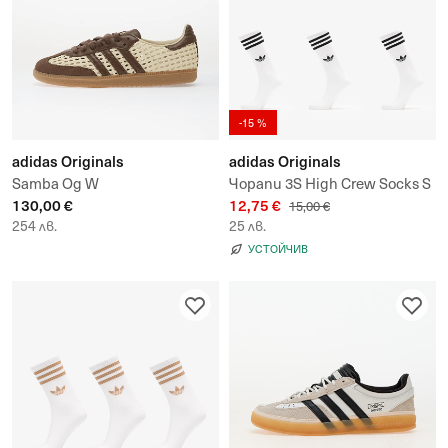
-15 %
adidas Originals
adidas Originals
Samba Og W
Чорапи 3S High Crew Socks S
130,00 €
12,75 €
3-Pack
15,00 €
254 лв.
25 лв.
УСТОЙЧИВ