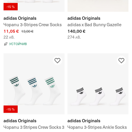
-15 %
adidas Originals
adidas Originals
Чорапи 3-Stripes Crew Socks
adidas x Bad Bunny Gazelle
11,05 €
140,00 €
3-Pack
Indoor
13,00 €
22 лв.
274 лв.
УСТОЙЧИВ
-15 %
adidas Originals
adidas Originals
Чорапи 3 Stripes Crew Socks 3
Чорапи 3-Stripes Ankle Socks